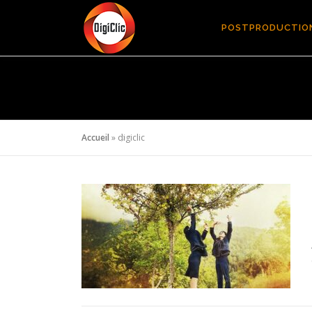
Aller
au
POSTPRODUCTIO
contenu
Accueil
»
digiclic