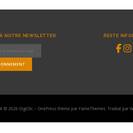
À NOTRE NEWSLETTER
RESTE INF
ht © 2026 DigiClic
–
OnePress
thème par FameThemes. Traduit par W