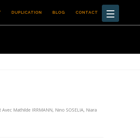
°
DUPLICATION
BLOG
CONTACT
ER Avec Mathilde IRRMANN, Nino SOSELIA, Niara