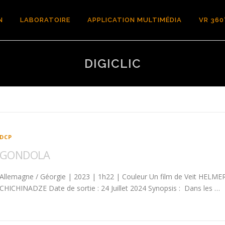
N
LABORATOIRE
APPLICATION MULTIMÉDIA
VR 360
DIGICLIC
DCP
GONDOLA
Allemagne / Géorgie | 2023 | 1h22 | Couleur Un film de Veit HELM
CHICHINADZE Date de sortie : 24 Juillet 2024 Synopsis : Dans les …