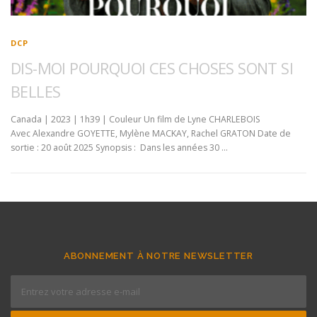
DCP
DIS-MOI POURQUOI CES CHOSES SONT SI
BELLES
Canada | 2023 | 1h39 | Couleur Un film de Lyne CHARLEBOIS
Avec Alexandre GOYETTE, Mylène MACKAY, Rachel GRATON Date de
sortie : 20 août 2025 Synopsis : Dans les années 30 …
ABONNEMENT À NOTRE NEWSLETTER