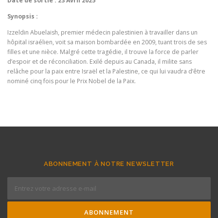
Date de sortie :
23 Avril 2025
Synopsis :
Izzeldin Abuelaish, premier médecin palestinien à travailler dans un
hôpital israélien, voit sa maison bombardée en 2009, tuant trois de ses
filles et une nièce. Malgré cette tragédie, il trouve la force de parler
d’espoir et de réconciliation. Exilé depuis au Canada, il milite sans
relâche pour la paix entre Israël et la Palestine, ce qui lui vaudra d’être
nominé cinq fois pour le Prix Nobel de la Paix.
ABONNEMENT À NOTRE NEWSLETTER